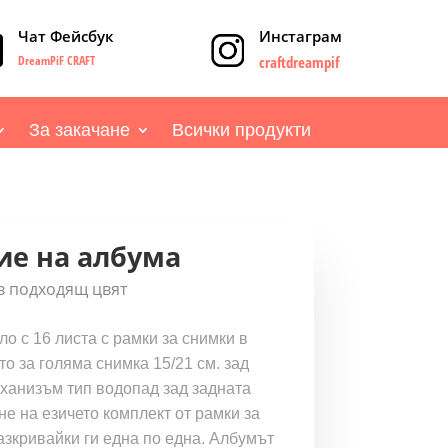
Чат Фейсбук
Инстаграм
DreamPiF CRAFT
craftdreampif
За закачане
Всички продукти
е на албума
в подходящ цвят
о с 16 листа с рамки за снимки в
то за голяма снимка 15/21 см. зад
ханизъм тип водопад зад задната
не на езичето комплект от рамки за
азкривайки ги една по една. Албумът