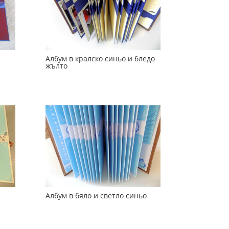
Албум в кралско синьо и бледо
жълто
Албум в бяло и светло синьо