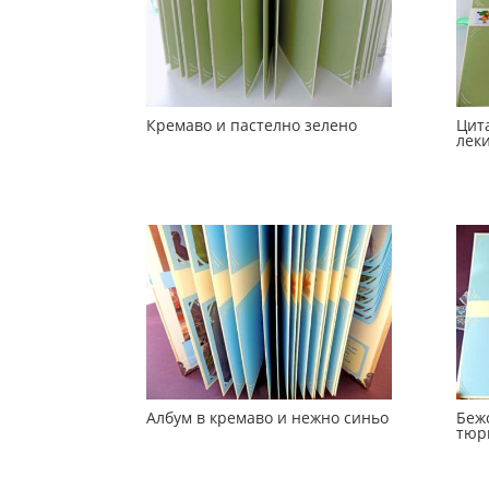
Кремаво и пастелно зелено
Цит
лек
Албум в кремаво и нежно синьо
Беж
тюр