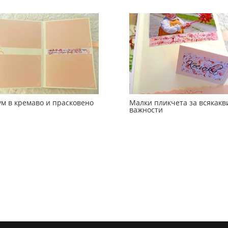
ум в кремаво и прасковено
Малки пликчета за всякакв
важности