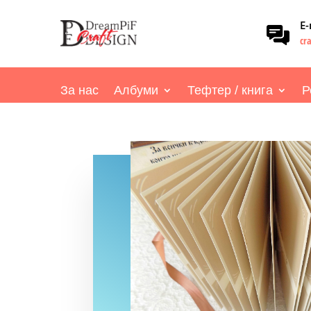
Е
cr
За нас
Албуми
Тефтер / книга
Р