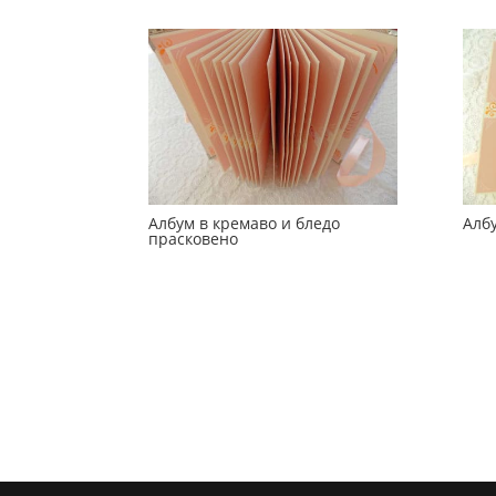
Албум в кремаво и бледо
Алб
прасковено