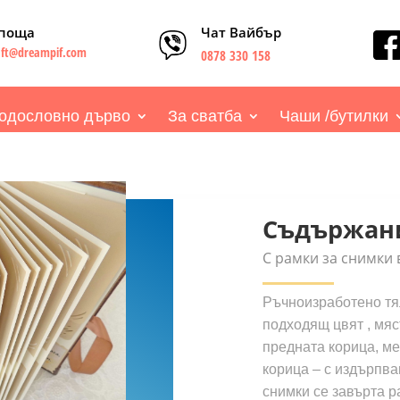
-поща
Чат Вайбър
aft@dreampif.com
0878 330 158
одословно дърво
За сватба
Чаши /бутилки
Съдържани
С рамки за снимки 
Ръчноизработено тял
подходящ цвят , мяс
предната корица, ме
корица – с издърпва
снимки се завърта р