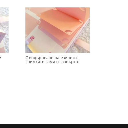
и
С издърпване на езичето
снимките сами се завъртат