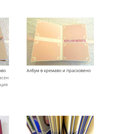
аво
Албум в кремаво и прасковено
асен
ация