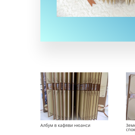
Албум в кафяви нюанси
Зем
спо