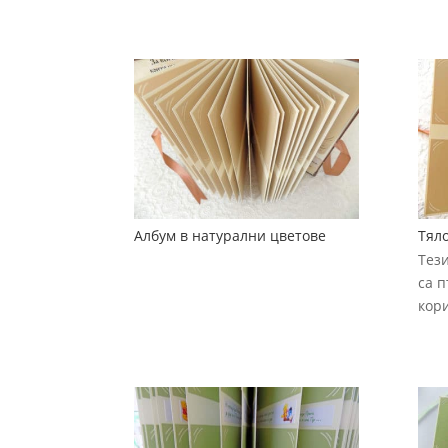
Албум в натурални цветове
Тяло
Тез
са 
кор