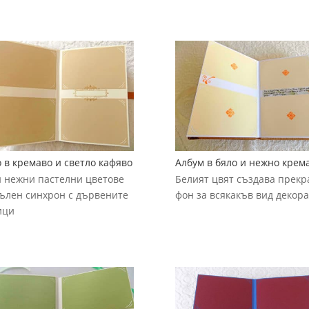
 в кремаво и светло кафяво
Албум в бяло и нежно крем
и нежни пастелни цветове
Белият цвят създава прекр
пълен синхрон с дървените
фон за всякакъв вид декор
ици