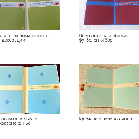
ати от любима книжка с
Цветовете на любимия
и декорации
футболен отбор
ово като пясъка и
Кремаво и зелено-синьо
коазено синьо