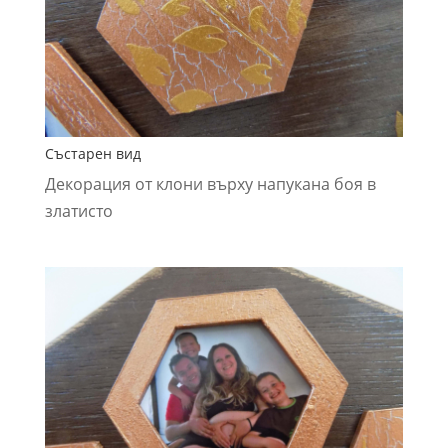
Състарен вид
Декорация от клони върху напукана боя в
златисто