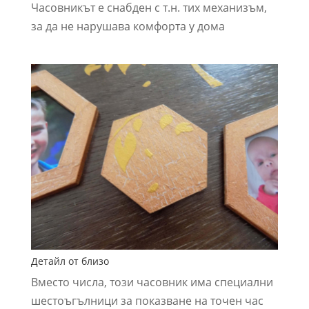
Часовникът е снабден с т.н. тих механизъм,
за да не нарушава комфорта у дома
Детайл от близо
Вместо числа, този часовник има специални
шестоъгълници за показване на точен час